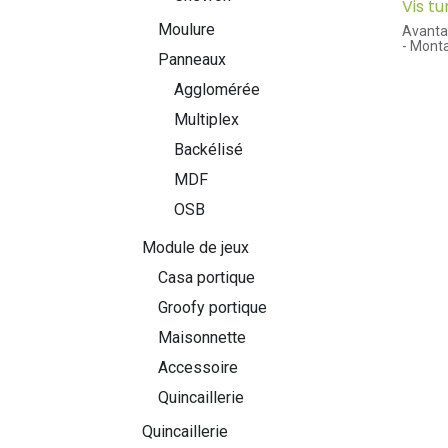
Vis t
Moulure
Avanta
- Mont
Panneaux
diamètr
- Le fi
Agglomérée
fixatio
matièr
Multiplex
- Insta
contrai
Backélisé
Applica
MDF
- Vis p
autota
OSB
emprein
HiLo su
en place
Module de jeux
- Pour 
portes, 
Casa portique
- 30% s
Groofy portique
pièces)
Maisonnette
Accessoire
Quincaillerie
Quincaillerie