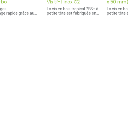
urbo
Vis tf-t inox C2
x 50 mm
ges :
La vis en bois tropical PFS+ à
La vis en bo
age rapide grâce au
petite tête est fabriquée en
petite tête
e de perçage réduit.
acier inoxydable C2
acier inoxy
let complet évite que la
Couleur br
n ne soit serrée contre la
Avantages :
discrétion 
e de base.
- Tête réduite pour une finition
de la pose 
llation exempte de
affleurante
bois dur.
nte.
- Pointe coupante pour une
installation rapide
Avantages 
tions :
- Les nervures de fraisage sur
- Tête rédui
our châssis
la tige réduisent le couple
affleurante
randeuse avec
d'installation
- Pointe co
te T30 profonde. Filet
installation
r l'avant pour une mise
Applications :
- Les nervu
 facile de la vis.
- Résistance limitée à la rouille
la tige rédu
la fixation de cadres de
: non adapté aux bois
d'installati
fenêtres, ...
contenant des quantités
élevées d'agents de tannage,
Application
ur boite complète (100
non adapté à une utilisation
- Résistance limitée à la rouille
.
dans des atmosphères
: non adapt
chlorées ou acides
contenant d
élevées d'a
Grâce à sa pointe spécifique et
non adapté 
aiguisée, cette vis est parfaite
dans des a
pour une utilisation lors de
chlorées ou
l'installation de terrasses et de
platelage en bois dur. La petite
Grâce à sa 
tête assure une finition
aiguisée, ce