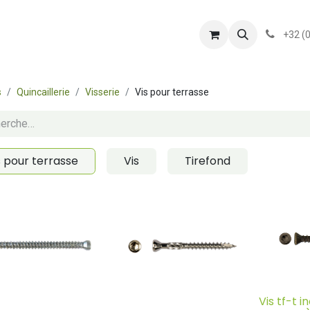
shop
Services
Présentation
conditionsgener
+32 (
s
Quincaillerie
Visserie
Vis pour terrasse
s pour terrasse
Vis
Tirefond
Vis tf-t 