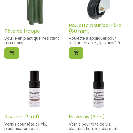
Roulette pour barrière
Tête de frappe
(80 mm)
Douille en plastique, résistant
Roulette à appliquer pour
aux chocs.
portail, en acier, galvanisé à
chaud.
Au fur et à mesure de
Roulette en caoutchouc de
l'utilisation, les matériaux
80mm de diamètre.
utilisées dans la réalisation du
Charge maximum de 50kg.
produit peuvent sécher. Nous
vous recommandons donc de
faire tremper le produit dans
l’eau pendant la nuit un jour
avant utilisation.
Rl vernis (9 ml)
Nr vernis (9 ml)
Vernis pour tête de vis,
Vernis pour tête de vis,
plastification rouille.
plastification noir diamant.