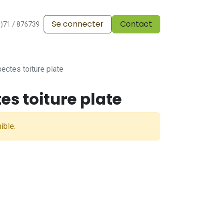
Se connecter
Contact
alesdevente
Pergola
Vos réalisations
Blog
0)71 / 876739
sectes toiture plate
es toiture plate
ible.