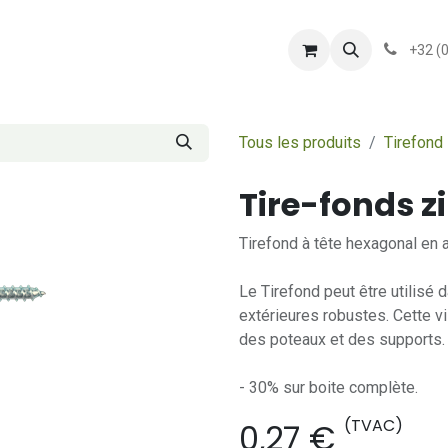
shop
Services
Présentation
conditionsgener
+32 (
Tous les produits
Tirefond
Tire-fonds z
Tirefond à tête hexagonal en 
Le Tirefond peut être utilisé 
extérieures robustes. Cette vi
des poteaux et des supports. 
- 30% sur boite complète.
(TVAC)
0,27
€