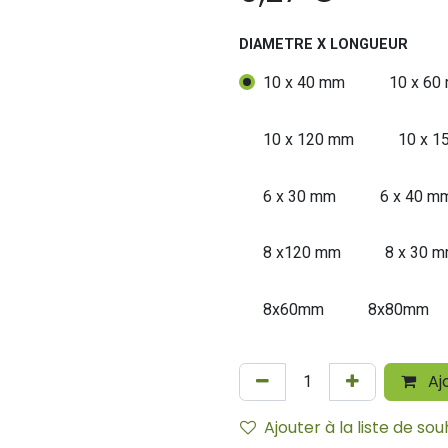
DIAMETRE X LONGUEUR
10 x 40 mm
10 x 60
10 x 120 mm
10 x 1
6 x 30 mm
6 x 40 m
8 x120 mm
8 x 30 
8x60mm
8x80mm
Aj
Ajouter à la liste de sou