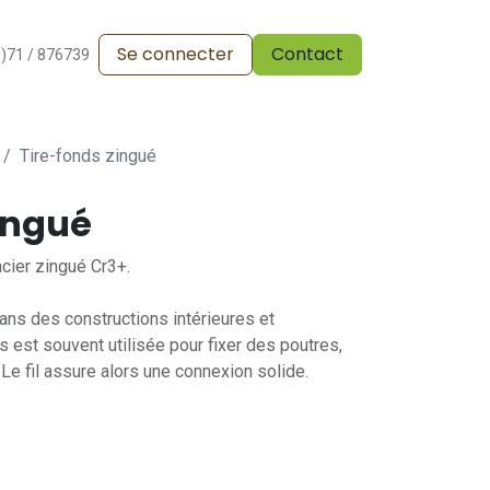
Se connecter
Contact
alesdevente
Pergola
Vos réalisations
Blog
0)71 / 876739
Tire-fonds zingué
ingué
acier zingué Cr3+.
dans des constructions intérieures et
s est souvent utilisée pour fixer des poutres,
Le fil assure alors une connexion solide.