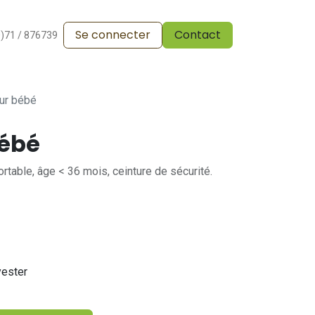
Se connecter
Contact
alesdevente
Pergola
Vos réalisations
Blog
0)71 / 876739
ur bébé
bébé
rtable, âge < 36 mois, ceinture de sécurité.
yester