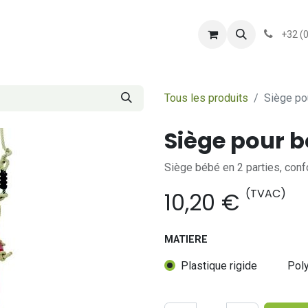
shop
Services
Présentation
conditionsgener
+32 (
Tous les produits
Siège po
Siège pour 
Siège bébé en 2 parties, confo
(TVAC)
10,20
€
MATIERE
Plastique rigide
Pol