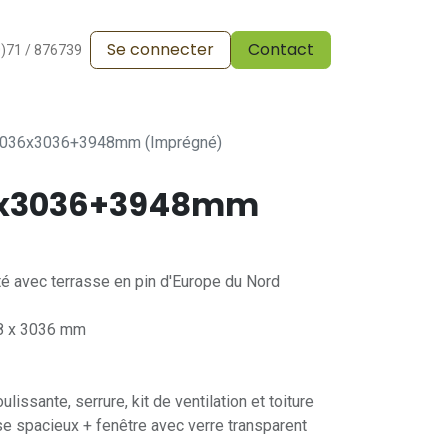
Se connecter
Contact
alesdevente
Pergola
Vos réalisations
Blog
0)71 / 876739
3036x3036+3948mm (Imprégné)
6x3036+3948mm
é avec terrasse en pin d'Europe du Nord
8 x 3036 mm
ulissante, serrure, kit de ventilation et toiture
sse spacieux + fenêtre avec verre transparent