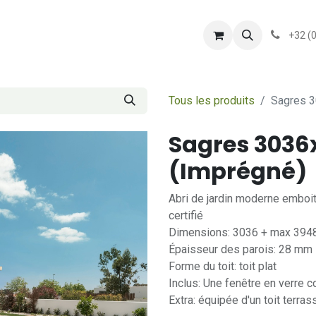
shop
Services
Présentation
conditionsgener
+32 (
Tous les produits
Sagres 
Sagres 303
(Imprégné)
Abri de jardin moderne emboit
certifié
Dimensions: 3036 + max 394
Épaisseur des parois: 28 mm
Forme du toit: toit plat
Inclus: Une fenêtre en verre co
Extra: équipée d'un toit terra