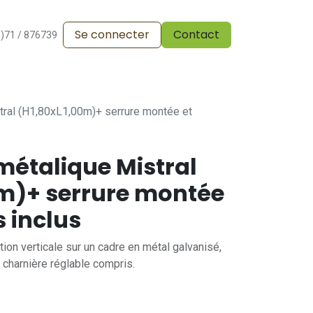
Se connecter
Contact
alesdevente
Pergola
Vos réalisations
Blog
0)71 / 876739
tral (H1,80xL1,00m)+ serrure montée et
métalique Mistral
0m)+ serrure montée
s inclus
tion verticale sur un cadre en métal galvanisé,
charnière réglable compris.