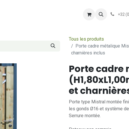
shop
Services
Présentation
conditionsgener
+32 (
Tous les produits
Porte cadre métalique Mis
charnières inclus
Porte cadre 
(H1,80xL1,0
et charnière
Porte type Mistral montée fini
les gonds Ø16 et système de 
Serrure montée.