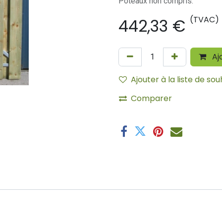
Poteaux non compris.
(TVAC)
442,33
€
Aj
Ajouter à la liste de sou
Comparer