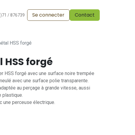
Se connecter
Contact
alesdevente
Pergola
Vos réalisations
Blog
0)71 / 876739
métal HSS forgé
l HSS forgé
ier HSS forgé avec une surface noire trempée
eulé avec une surface polie transparente.
 adaptée au perçage à grande vitesse, aussi
 plastique.
ec une perceuse électrique.