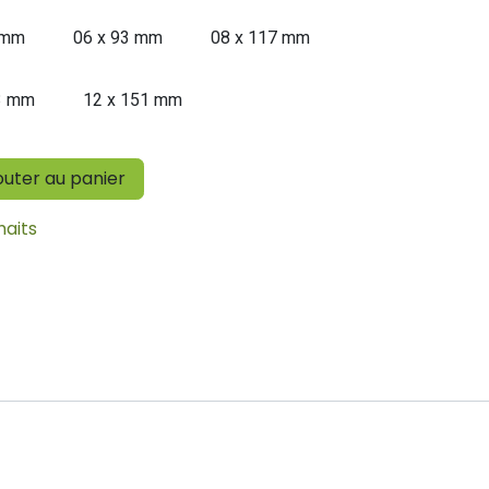
 mm
06 x 93 mm
08 x 117 mm
3 mm
12 x 151 mm
outer au panier
haits