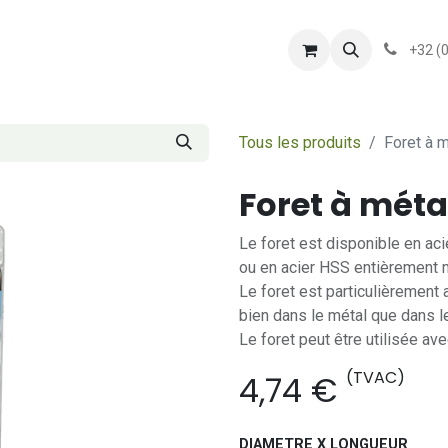
shop
Services
Présentation
conditionsgener
+32 (
Tous les produits
Foret à 
Foret à méta
Le foret est disponible en ac
ou en acier HSS entièrement m
Le foret est particulièrement
bien dans le métal que dans le
Le foret peut être utilisée av
(TVAC)
4,74
€
DIAMETRE X LONGUEUR