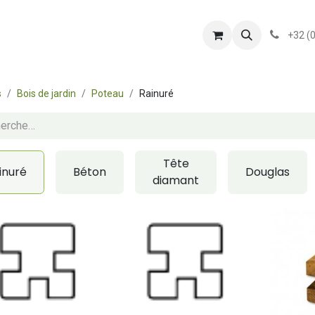
shop
Services
Présentation
conditionsgener
+32 (
s
Bois de jardin
Poteau
Rainuré
Tête
inuré
Béton
Douglas
diamant