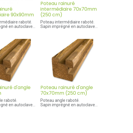
Poteau rainuré
ainuré
intermédiaire 70x70mm
iaire 90x90mm
(250 cm)
rmédiaire raboté.
Poteau intermédiaire raboté.
égné en autoclave
Sapin imprégné en autoclave
de la rainure : 30
Dimensions de la rainure : 20
 x 25 mm
mm largeur x 15 mm
profondeur
inuré d'angle
Poteau rainuré d'angle
m
70x70mm (250 cm)
le raboté.
Poteau angle raboté.
égné en autoclave
Sapin imprégné en autoclave
de la rainure : 30
Dimensions de la rainure : 20
 x 25 mm
mm largeur x 15 mm
profondeur