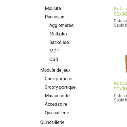
Potea
Moulure
90x9
Panneaux
Poteau
Agglomérée
Sapin 
Dimensi
Multiplex
mm lar
profon
Backélisé
MDF
OSB
Module de jeux
Casa portique
Poteau
Groofy portique
90x9
Maisonnette
Poteau 
Sapin 
Accessoire
Dimensi
mm lar
Quincaillerie
profon
Quincaillerie