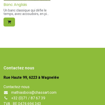
Banc Anglais
Un banc classique qui défie le
temps, avec accoudoirs, en pin
imprégné.
Banc solide de finition parfaite.
Partiellement prémonté.
Longueur: 1800 mm
Largeur: 620 mm
Hauteur assise: 430 mm
Dimensions planches: 22 x 70
mm
Dimension supports: 57 x 57
mm
Contactez nous
Rue Haute 99, 6223 à Wagnelée
Contactez-nous
mathiasbois@chassart.com
+32 (0)71 / 87 67 39
TVA : BE 0474 694 343