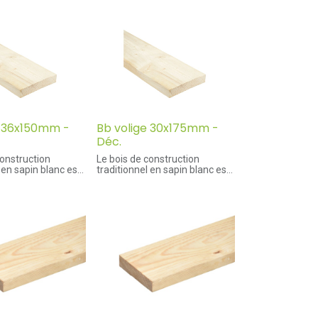
e 36x150mm -
Bb volige 30x175mm -
Déc.
construction
Le bois de construction
 en sapin blanc est
traditionnel en sapin blanc est
duit en sections
souvent produit en sections
es. Ces bois sont
standardisées. Ces bois sont
age. Pour éviter les
frais de sciage. Pour éviter les
orsions qui peuvent
fentes ou torsions qui peuvent
rs du séchage
survenir lors du séchage
bois de construction
naturel, le bois de construction
 scié "cœur fendu".
est souvent scié "cœur fendu".
construction
Le bois de construction
outre, madriers,
comporte: poutre, madriers,
lanches et lattes.
chevrons, planches et lattes.
:
Avantages:
ur fendu en deux
- Sciage cœur fendu en deux