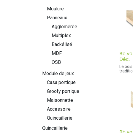
Moulure
Panneaux
Agglomérée
Multiplex
Backélisé
Bb vo
MDF
Déc.
OSB
Le bois
traditi
Module de jeux
souvent
standar
Casa portique
frais d
fentes 
Groofy portique
surveni
naturel
Maisonnette
est sou
Le bois
Accessoire
comport
chevron
Quincaillerie
Avanta
Quincaillerie
- Scia
Bb vo