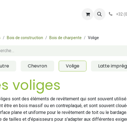
shop
Services
Présentation
conditionsgener
+32 (
s
Bois de construction
Bois de charpente
Volige
utre
Chevron
Volige
Latte impré
es voliges
liges sont des éléments de revêtement qui sont souvent utilisés 
t être en bois massif ou en contreplaqué, et sont souvent cloué
rface plane et uniforme pour le revêtement de toit ou le bardag
de tailles et d'épaisseurs pour s'adapter aux différentes exige