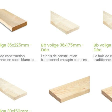
lige 36x225mm -
Bb volige 36x175mm -
Bb volig
Déc.
Déc.
 de construction
Le bois de construction
Le bois de 
onnel en sapin blanc est
traditionnel en sapin blanc est
traditionnel
 produit en sections
souvent produit en sections
souvent pro
disées. Ces bois sont
standardisées. Ces bois sont
standardisé
e sciage. Pour éviter les
frais de sciage. Pour éviter les
frais de sci
ou torsions qui peuvent
fentes ou torsions qui peuvent
fentes ou t
r lors du séchage
survenir lors du séchage
survenir lo
, le bois de construction
naturel, le bois de construction
naturel, le 
vent scié "cœur fendu".
est souvent scié "cœur fendu".
est souvent
 de construction
Le bois de construction
Le bois de 
e: poutre, madriers,
comporte: poutre, madriers,
comporte: p
s, planches et lattes.
chevrons, planches et lattes.
chevrons, p
ges:
Avantages:
Avantages
ge cœur fendu en deux
- Sciage cœur fendu en deux
- Sciage cœ
lige 30x150mm -