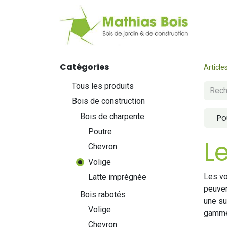
Web
Catégories
Article
Tous les produits
Bois de construction
Bois de charpente
Po
Poutre
L
Chevron
Volige
Les vo
Latte imprégnée
peuven
Bois rabotés
une su
Volige
gamme 
Chevron