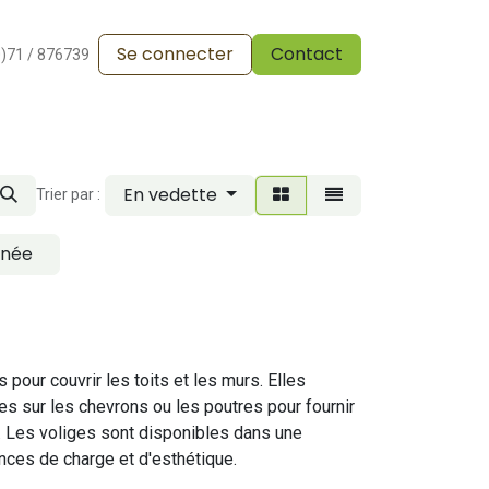
Se connecter
Contact
alesdevente
Pergola
Vos réalisations
Blog
0)71 / 876739
En vedette
Trier par :
gnée
pour couvrir les toits et les murs. Elles
es sur les chevrons ou les poutres pour fournir
e. Les voliges sont disponibles dans une
nces de charge et d'esthétique.