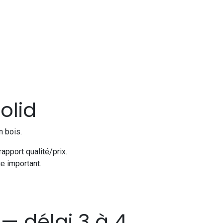
olid
n bois.
apport qualité/prix.
ge important.
— délai 3 à 4