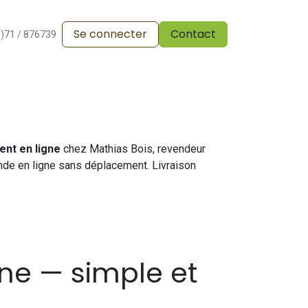
Se connecter
Contact
alesdevente
Pergola
Vos réalisations
Blog
0)71 / 876739
nt en ligne
chez Mathias Bois, revendeur
nde en ligne sans déplacement. Livraison
ne — simple et